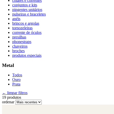
colares e correntes
conjuntos e kits
pingentes unitários
pulseiras e braceletes
anéis
brincos e argolas
tornozeleiras
corrente de óculos
presilhas
phonestraps
chaveiros
broches
produtos especiais
Metal
Todos
Ouro
Prata
← limpar filtros
19 produtos
ordenar