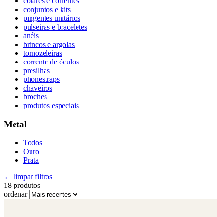
colares e correntes
conjuntos e kits
pingentes unitários
pulseiras e braceletes
anéis
brincos e argolas
tornozeleiras
corrente de óculos
presilhas
phonestraps
chaveiros
broches
produtos especiais
Metal
Todos
Ouro
Prata
← limpar filtros
18 produtos
ordenar